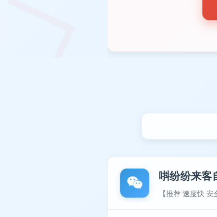
唞纷纷来客
【推荐 速度快 安