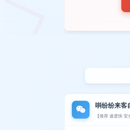
唞纷纷来客
【推荐 速度快 安