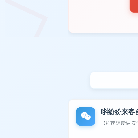
唞纷纷来客
【推荐 速度快 安