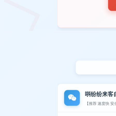
唞纷纷来客
【推荐 速度快 安