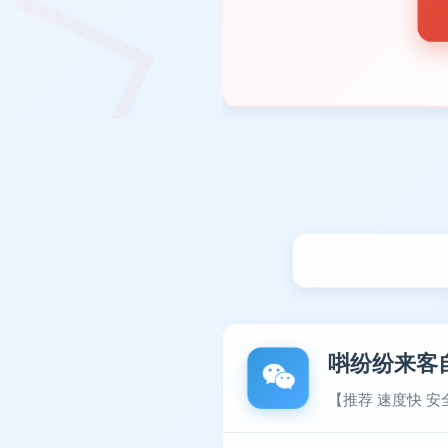
唞纷纷来客
【推荐 速度快 安