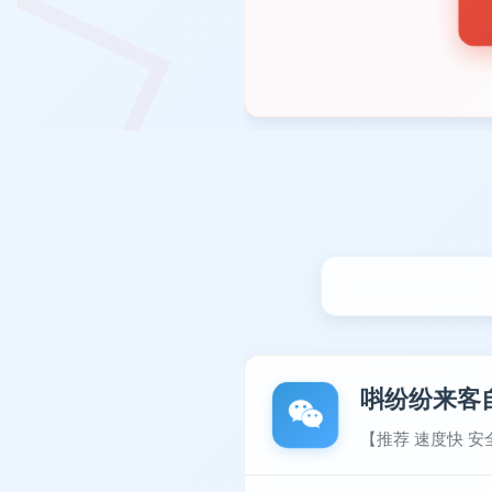
唞纷纷来客
【推荐 速度快 安