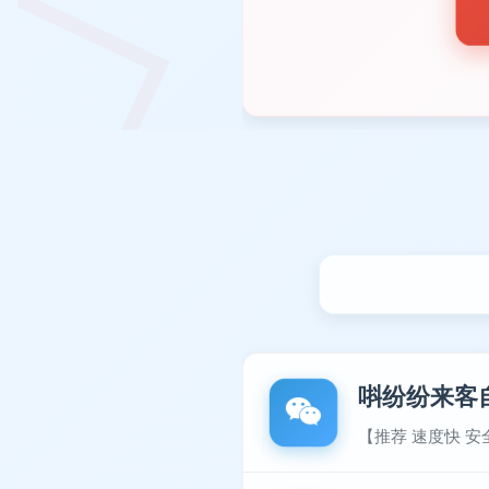
唞纷纷来客
【推荐 速度快 安