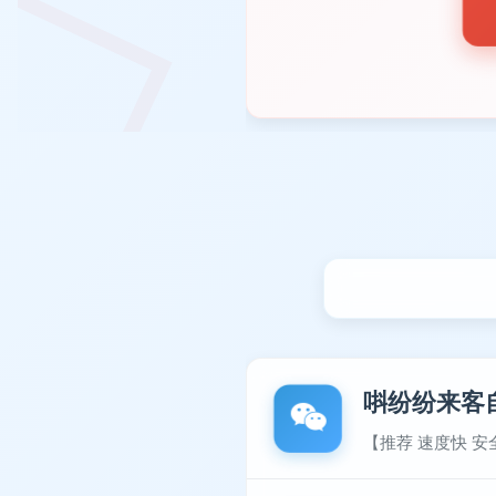
唞纷纷来客
【推荐 速度快 安