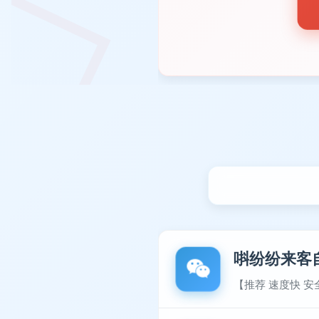
唞纷纷来客
【推荐 速度快 安