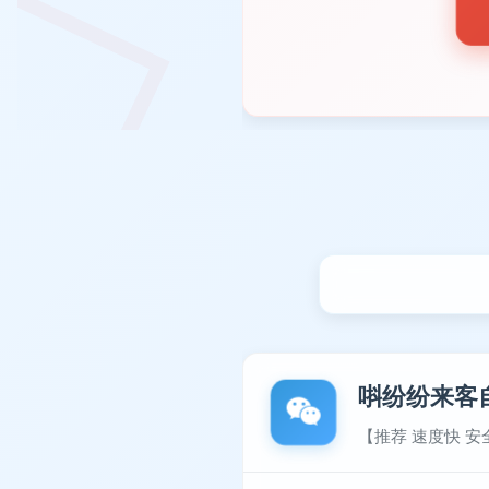
唞纷纷来客
【推荐 速度快 安