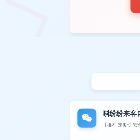
唞纷纷来客
【推荐 速度快 安