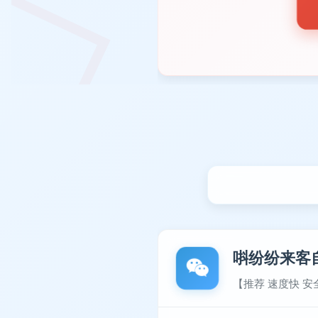
唞纷纷来客
【推荐 速度快 安