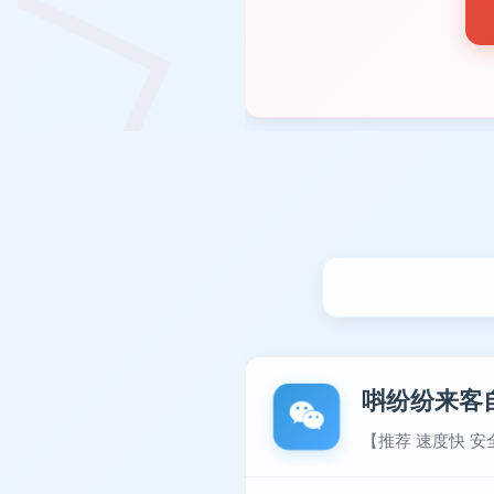
唞纷纷来客
【推荐 速度快 安