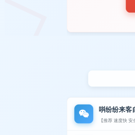
唞纷纷来客
【推荐 速度快 安