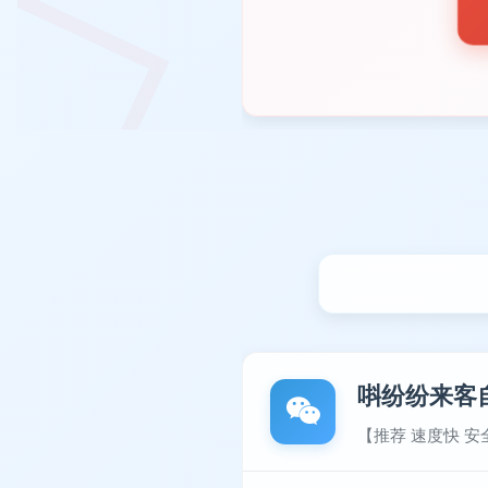
唞纷纷来客
【推荐 速度快 安